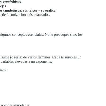
es cuadráticas
.
ejas.
es cuadráticas
, sus raíces y su gráfica.
os de factorización más avanzados.
algunos conceptos esenciales. No te preocupes si no los
 suma (o resta) de varios términos. Cada
término
es un
 variables elevadas a un exponente.
mplo:
un nombre importante: