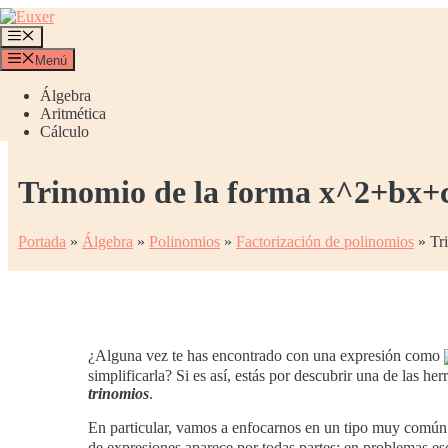
Saltar
al
Menú
contenido
Menú
Álgebra
Aritmética
Cálculo
Trinomio de la forma x^2+bx+c
Portada
»
Álgebra
»
Polinomios
»
Factorización de polinomios
»
Tr
¿Alguna vez te has encontrado con una expresión como
simplificarla? Si es así, estás por descubrir una de las h
trinomios
.
En particular, vamos a enfocarnos en un tipo muy común 
de expresiones aparece por todas partes: en problemas esc