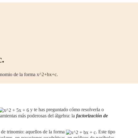
.
inomio de la forma x^2+bx+c.
y te has preguntado cómo resolverla o
erramientas más poderosas del álgebra: la
factorización de
de trinomio: aquellos de la forma
. Este tipo
olares, en ecuaciones cuadráticas, en gráficos de parábolas