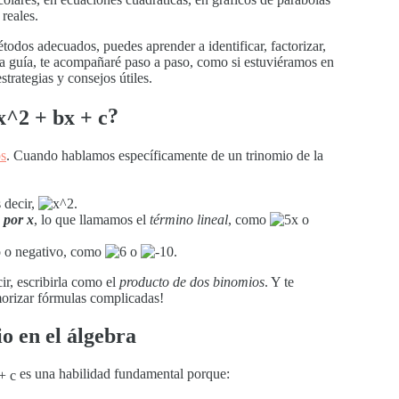
reales.
todos adecuados, puedes aprender a identificar, factorizar,
esta guía, te acompañaré paso a paso, como si estuviéramos en
trategias y consejos útiles.
?
os
. Cuando hablamos específicamente de un trinomio de la
s decir,
.
 por x
, lo que llamamos el
término lineal
, como
o
vo o negativo, como
o
.
ir, escribirla como el
producto de dos binomios
. Y te
morizar fórmulas complicadas!
o en el álgebra
es una habilidad fundamental porque: