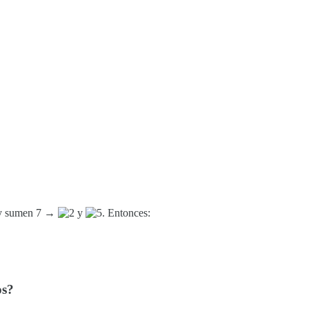
0 y sumen 7 →
y
. Entonces:
os?