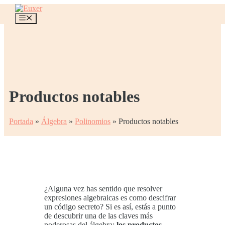
Saltar
al
Menú
contenido
Productos notables
Portada
»
Álgebra
»
Polinomios
»
Productos notables
¿Alguna vez has sentido que resolver
expresiones algebraicas es como descifrar
un código secreto? Si es así, estás a punto
de descubrir una de las claves más
poderosas del álgebra:
los productos